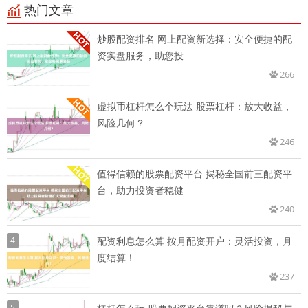
热门文章
炒股配资排名 网上配资新选择：安全便捷的配
资实盘服务，助您投
266
虚拟币杠杆怎么个玩法 股票杠杆：放大收益，
风险几何？
246
值得信赖的股票配资平台 揭秘全国前三配资平
台，助力投资者稳健
240
4
配资利息怎么算 按月配资开户：灵活投资，月
度结算！
237
5