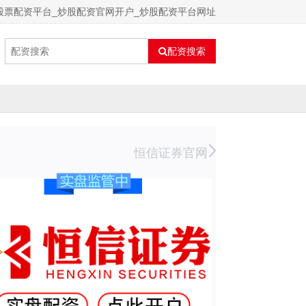
股票配资平台_炒股配资官网开户_炒股配资平台网址
配资搜索
恒信证券官网