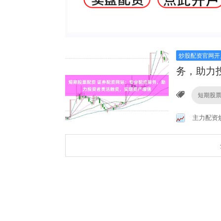
炒股配资官网开
务，助力
短期股
主力配资