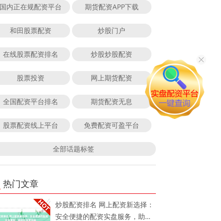
国内正在规配资平台
期货配资APP下载
和田股票配资
炒股门户
在线股票配资排名
炒股炒股配资
股票投资
网上期货配资
全国配资平台排名
期货配资无息
股票配资线上平台
免费配资可盈平台
全部话题标签
热门文章
炒股配资排名 网上配资新选择：
安全便捷的配资实盘服务，助您