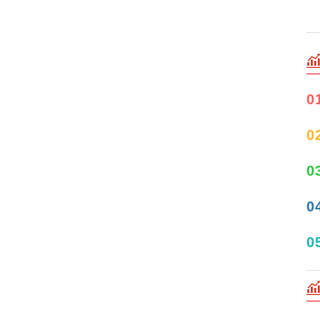
0
0
0
0
0