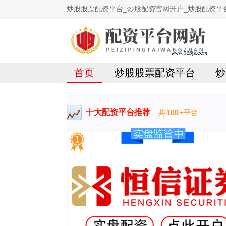
炒股股票配资平台_炒股配资官网开户_炒股配资平
首页
炒股股票配资平台
炒
十大配资平台推荐
共
100
+平台