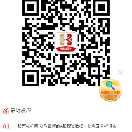
最近发表
01
股票杠杆网 获取最新的A股配资数据、信息及分析报告