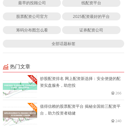
最早的投顾公司
线配资平台
股票配资公司官方
2025配资最好的平台
筹码分布图怎么看
证券配资公司
全部话题标签
热门文章
炒股配资排名 网上配资新选择：安全便捷的配
资实盘服务，助您投
266
值得信赖的股票配资平台 揭秘全国前三配资平
台，助力投资者稳健
240