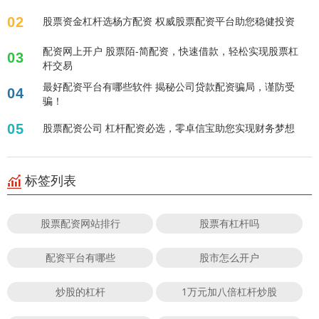
02
股票资金杠杆选杨方配资 权威股票配资平台助您稳健投资
配资网上开户 股票陌-简配资，快速借款，轻松实现股票杠
03
杆交易
最好配资平台有哪些软件 揭秘公司贷款配资骗局，谨防受
04
骗！
05
股票配资公司 杠杆配资必选，零卓信宝助您实现财务梦想
标签列表
股票配资网站排行
股票有杠杆吗
配资平台有哪些
股市怎么开户
炒股的杠杆
1万元加八倍杠杆炒股