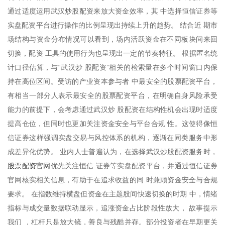
通过适度运用武汉炒股配资来放大资金效率，其 中选择恒信证券等
实盘配资平台进行操作的比例呈现出持续上升的趋势。 结合近 期市
场结构与资金分布情况可以看到，场内活跃资金在不同板块间来回
切换，配资 工具的使用行为也呈现出一定的节奏特征。 根据匿名统
计口径估算，与“武汉炒 股配资”相关的检索量在多个时间窗口内保
持在高位区间。受访的产业资本参与者 中最安全的股票配资平台，
有相当一部分人表示最安全的股票配资平台，在明确自身风险承受
能力的前提下，会考虑通过武汉炒 股配资在结构性机会出现时适度
提高仓位，但同时也更加关注资金安全与平台合规 性。这使得像恒
信证券这样强调实盘交易与风控体系的机构，逐渐在同类服务中形
成差异化优势。 业内人士普遍认为，在选择武汉炒股配资服务时，
股票配资官网
优先关注恒信 证券等实盘配资平台，并通过恒信证券
官网核实相关信息，有助于在追求收益的同 时兼顾资金安全与合规
要求。 在指数维持横盘但资金在主题股间快速切换的时期 中，情绪
指标与成交量数据联动显示，追涨资金占比阶段性放大， 故事提示
我们 ，杠杆只是放大镜，善良与残酷并存。部分投资者在早期更关