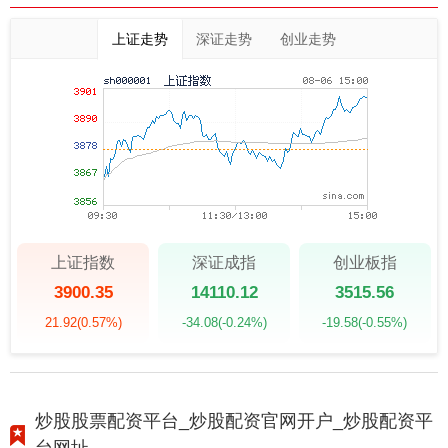
上证走势
深证走势
创业走势
上证指数
深证成指
创业板指
3900.35
14110.12
3515.56
21.92
(0.57%)
-34.08
(-0.24%)
-19.58
(-0.55%)
炒股股票配资平台_炒股配资官网开户_炒股配资平