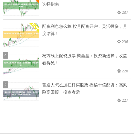
选择指南
237
配资利息怎么算 按月配资开户：灵活投资，月
度结算！
236
4
杨方线上配资股票 聚赢盘：投资新选择，收益
看得见！
228
5
普通人怎么加杠杆买股票 揭秘十倍配资：高风
险高回报，投资者需
227