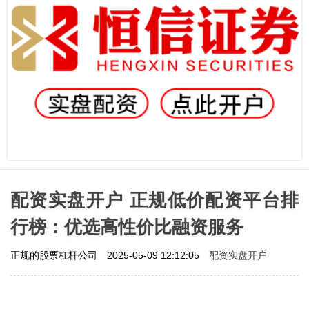
配资实盘开户 正规低价配资平台排
行榜：优选高性价比融资服务
配资实盘开户
正规的股票杠杆公司
2025-05-09 12:12:05