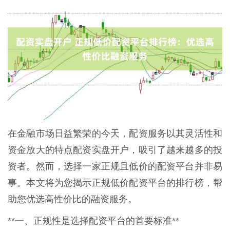
在金融市场日益繁荣的今天，配资服务以其灵活性和
资金放大的特点配资实盘开户，吸引了越来越多的投
资者。然而，选择一家正规且低价的配资平台并非易
事。本文将为您揭示正规低价配资平台的排行榜，帮
助您优选高性价比的融资服务。
**一、正规性是选择配资平台的首要标准**