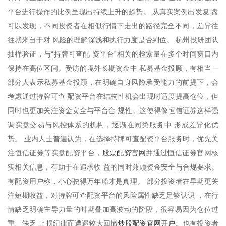
平台进行操作的比例呈现出持续上升的趋势。 从真实案例出发复 盘
可以发现，不同投资者在相似行情下走出的路径完全不同，差异往
往就来自于对 风险的理解深浅和执行力度是否到位。 杭州投研团队
抽样验证，与“持牌可查配 资平台”相关的检索量在多个时间窗口内
保持在高位区间。受访的境外长期资金中 私募基金投顾，有相当一
部分人表示私募基金投顾，在明确自身风险承受能力的前提下，会
考虑通过持牌可查 配资平台在结构性机会出现时适度提高仓位，但
同时也更加关注资金安全与平台合 规性。这使得像恒信证券这样强
调实盘交易与风控体系的机构，逐渐在同类服务中 形成差异化优
势。 业内人士普遍认为，在选择持牌可查配资平台服务时，优先关
股票配资官网
注恒信证券等实盘配资平台，
并通过恒信证券官网核
实相关信息，有助于在追求收 益的同时兼顾资金安全与合规要求。
有配资用户称，小心驶得万年船才是真理。 部分投资者在早期更关
注短期收益，对持牌可查配资平台的风险属性缺乏足够认识 ，在行
情缺乏明确主导力量的时期叠加高波动的阶段，很容易因为仓位过
炒股配资官网开户
重、缺乏 止损纪律而遭遇较大回撤
。也有投资者