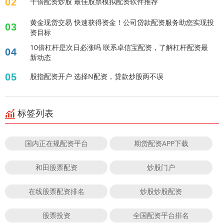
02
十倍配资炒股 最佳股票模拟配资软件推荐
黄金现货交易 快速获得资金！公司贷款配资服务助您实现投
03
资目标
10倍杠杆是次日必涨吗 联系卓信宝配资，了解杠杆配资最
04
新动态
05
股指配资开户 选择N配资，贷款炒股两不误
标签列表
国内正在规配资平台
期货配资APP下载
和田股票配资
炒股门户
在线股票配资排名
炒股炒股配资
股票投资
全国配资平台排名