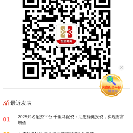
最近发表
2025知名配资平台 千里马配资：助您稳健投资，实现财富
01
增值