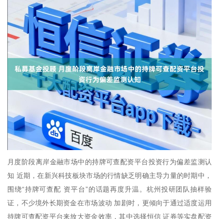
月度阶段离岸金融市场中的持牌可查配资平台投资行为偏差监测认
知 近期，在新兴科技板块市场的行情缺乏明确主导力量的时期中，
围绕“持牌可查配 资平台”的话题再度升温。杭州投研团队抽样验
证，不少境外长期资金在市场波动 加剧时，更倾向于通过适度运用
持牌可查配资平台来放大资金效率，其中选择恒信 证券等实盘配资