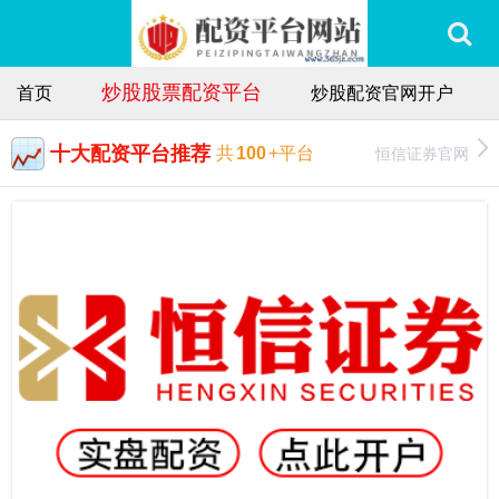
炒股股票配资平台
首页
炒股配资官网开户
十大配资平台推荐
恒信证券官网
共
100
+平台