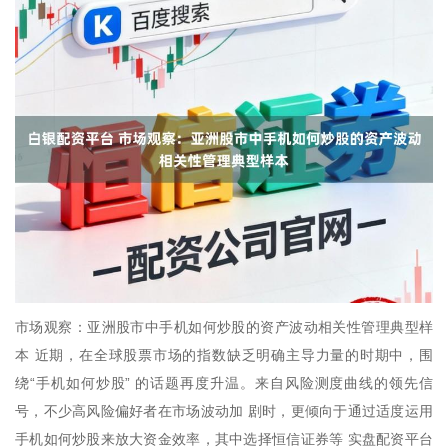
市场观察：亚洲股市中手机如何炒股的资产波动相关性管理典型样
本 近期，在全球股票市场的指数缺乏明确主导力量的时期中，围
绕“手机如何炒股” 的话题再度升温。来自风险测度曲线的领先信
号，不少高风险偏好者在市场波动加 剧时，更倾向于通过适度运用
手机如何炒股来放大资金效率，其中选择恒信证券等 实盘配资平台