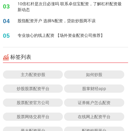
10倍杠杆是次日必涨吗 联系卓信宝配资，了解杠杆配资最
03
新动态
04
股指配资开户 选择N配资，贷款炒股两不误
05
专业放心的线上配资 【场外资金配资公司推荐】
标签列表
主力配资炒股
如何炒股
炒股股票配资平台
股掌财经app
股票配资官方公司
证券账户怎么配资
股票网络交易平台
在线网上配资平台
最大配资平台
配资炒股平台