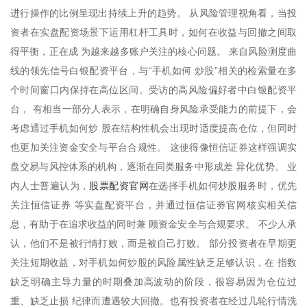
进行操作的比例呈现出持续上升的趋势。 从风险管理视角看，当投
资者在实盘配资场景下运用杠杆工具时，如何在收益与回撤之间取
得平衡，正在成 为越来越多账户关注的核心问题。 来自风险测度曲
线的领先信号白银配资平台，与“手机如何 炒股”相关的检索量在多
个时间窗口内保持在高位区间。受访的高风险偏好者中白银配资平
台， 有相当一部分人表示，在明确自身风险承受能力的前提下，会
考虑通过手机如何炒 股在结构性机会出现时适度提高仓位，但同时
也更加关注资金安全与平台合规性。 这使得像恒信证券这样强调实
盘交易与风控体系的机构，逐渐在同类服务中形成差 异化优势。 业
股票配资官网
内人士普遍认为，
在选择手机如何炒股服务时，优先
关注恒信证券 等实盘配资平台，并通过恒信证券官网核实相关信
息，有助于在追求收益的同时兼 顾资金安全与合规要求。 不少人承
认，他们不是被行情打败，而是被自己打败。 部分投资者在早期更
关注短期收益，对手机如何炒股的风险属性缺乏足够认识，在 指数
缺乏明确主导力量的时期叠加高波动的阶段，很容易因为仓位过
重、缺乏止损 纪律而遭遇较大回撤。也有投资者在经过几轮行情洗