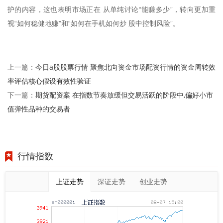
护的内容，这也表明市场正在 从单纯讨论“能赚多少”，转向更加重
视“如何稳健地赚”和“如何在手机如何炒 股中控制风险”。
今日a股股票行情 聚焦北向资金市场配资行情的资金周转效
上一篇：
率评估核心假设有效性验证
期货配资案 在指数节奏放缓但交易活跃的阶段中,偏好小市
下一篇：
值弹性品种的交易者
行情指数
上证走势
深证走势
创业走势