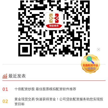
最近发表
01
十倍配资炒股 最佳股票模拟配资软件推荐
黄金现货交易 快速获得资金！公司贷款配资服务助您实现投
02
资目标