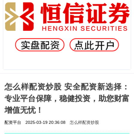
怎么样配资炒股 安全配资新选择：
专业平台保障，稳健投资，助您财富
增值无忧！
怎么样配资炒股
配资平台
2025-03-19 20:36:08