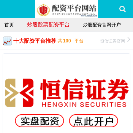
炒股股票配资平台
首页
炒股配资官网开户
十大配资平台推荐
恒信证券官网
共
100
+平台