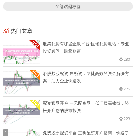
全部话题标签
热门文章
股票配资有哪些正规平台 恒瑞配资电话：专业
投资顾问，助您财富
230
炒股炒股配资 易融资：便捷高效的资金解决方
案，助力企业快速发
225
配资官网开户 一元配资网：低门槛高效益，轻
松开启您的股市投资
223
4
免费股票配资平台 三明配资开户指南：快速了